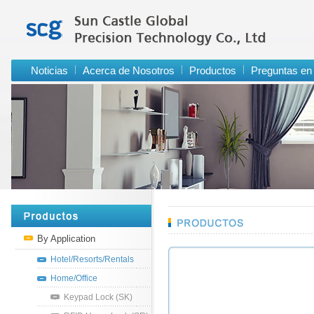
Noticias
Acerca de Nosotros
Productos
Preguntas en 
By Application
Hotel/Resorts/Rentals
Home/Office
Keypad Lock (SK)