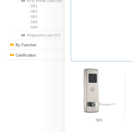
RFID Home Lock (SR)
．SR1
．SR2
．SR3
．SR6
．SR9
Fingerprint Lock (ST)
By Function
Certificados
SR1