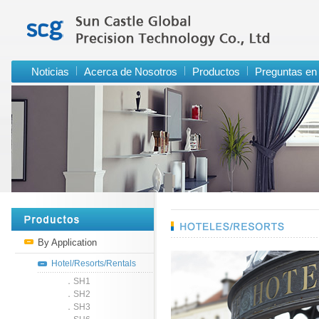
Noticias
Acerca de Nosotros
Productos
Preguntas en 
By Application
Hotel/Resorts/Rentals
．SH1
．SH2
．SH3