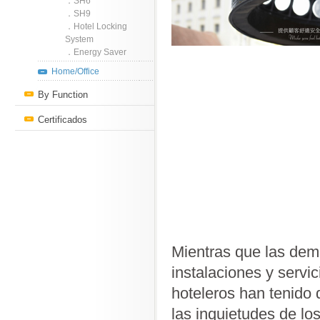
．SH6
．SH9
．Hotel Locking
System
．Energy Saver
Home/Office
By Function
Certificados
Mientras que las dem
instalaciones y servi
hoteleros han tenido 
las inquietudes de l