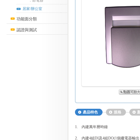
．節電器
居家/辦公室
功能面分類
認證與測試
產品特色
規格
1.
內建萬年曆時鐘
2.
內建4組DI及4組DO(1個繼電器輸