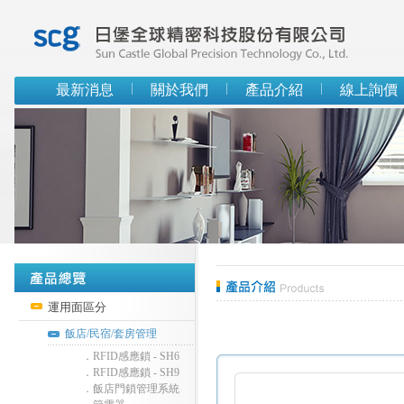
最新消息
關於我們
產品介紹
線上詢價
運用面區分
飯店/民宿/套房管理
．RFID感應鎖 - SH6
．RFID感應鎖 - SH9
．飯店門鎖管理系統