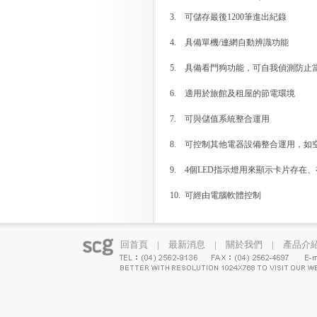
3.
可儲存最後1200筆進出紀錄
4.
具備單機/連網自動辨識功能
5.
具備看門狗功能，可自我偵測防止
6.
適用於旅館及租屋的節電環境
7.
可與儲值系統整合運用
8.
可控制其他電器設備整合運用，如
9.
4個LED指示燈用來顯示卡片存在
10.
可經由電腦軟體控制
回首頁
|
最新消息
|
關於我們
|
產品介